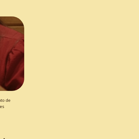
nto de
des