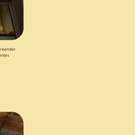
preender.
entes