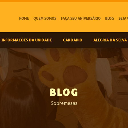
HOME
QUEM SOMOS
FAÇA SEU ANIVERSÁRIO
BLOG
SEJA
INFORMAÇÕES DA UNIDADE
CARDÁPIO
ALEGRIA DA SELVA
BLOG
Sobremesas