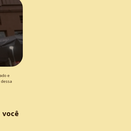
ado e
s dessa
 você