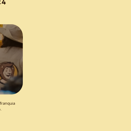
24
 franquia
.