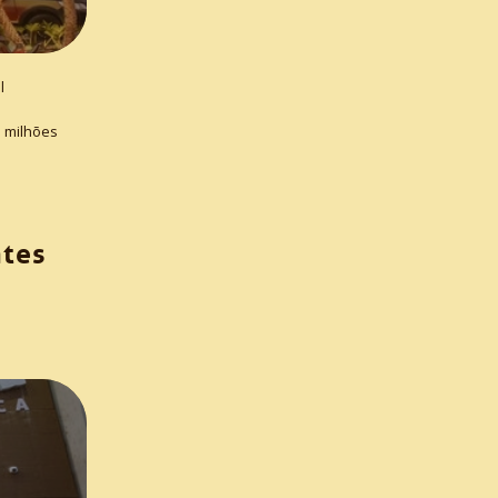
l
1 milhões
ntes