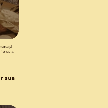
marca já
 franquia.
r sua